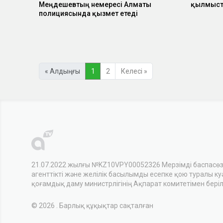
Меңдешевтың немересі Алматы
қылмысты
полициясында қызмет етеді
« Алдыңғы
1
2
Келесі »
21.07.2022 жылғы №KZ10VPY00052326 Мерзімді баспасө
агенттікті және желілік басылымды есепке қою туралы куәл
қоғамдық даму министрлігінің Ақпарат комитетімен беріл
© 2026 . Барлық құқықтар сақталған