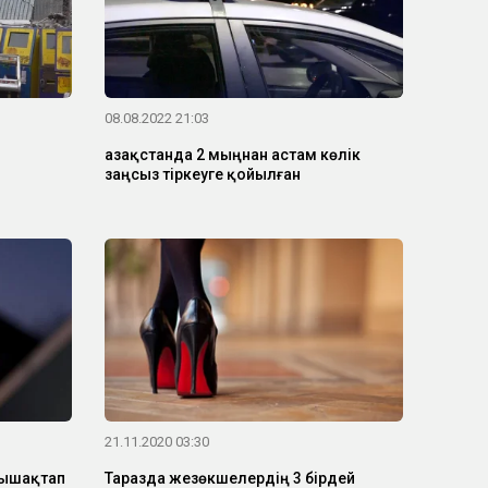
08.08.2022 21:03
Қазақстанда 2 мыңнан астам көлік
заңсыз тіркеуге қойылған
21.11.2020 03:30
пышақтап
Таразда жезөкшелердің 3 бірдей