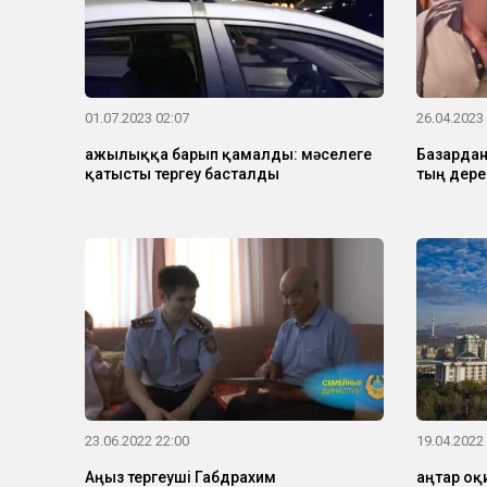
01.07.2023 02:07
26.04.2023
Қажылыққа барып қамалды: мәселеге
Базардан
қатысты тергеу басталды
тың дере
23.06.2022 22:00
19.04.2022
Аңыз тергеуші Габдрахим
Қаңтар о