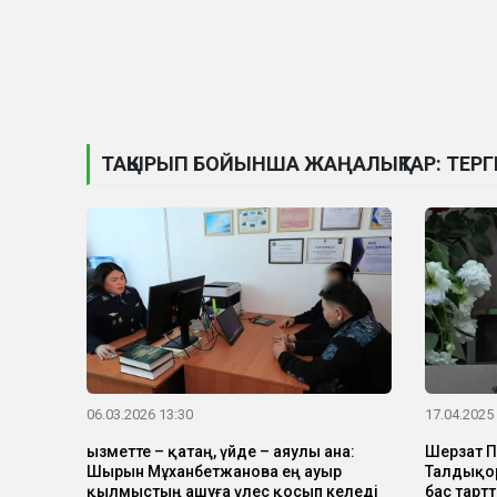
ТАҚЫРЫП БОЙЫНША ЖАҢАЛЫҚТАР: ТЕРГ
06.03.2026 13:30
17.04.2025
Қызметте – қатаң, үйде – аяулы ана:
Шерзат П
Шырын Мұханбетжанова ең ауыр
Талдықор
қылмыстың ашуға үлес қосып келеді
бас тарт