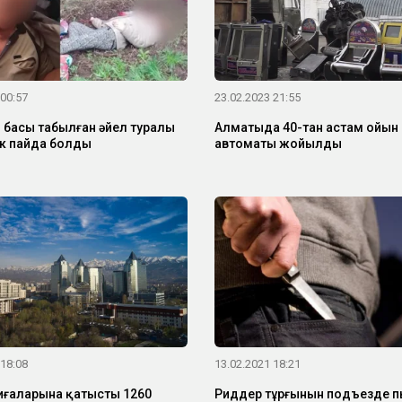
 00:57
23.02.2023 21:55
 басы табылған әйел туралы
Алматыда 40-тан астам ойын
к пайда болды
автоматы жойылды
 18:08
13.02.2021 18:21
қиғаларына қатысты 1260
Риддер тұрғынын подъезде 