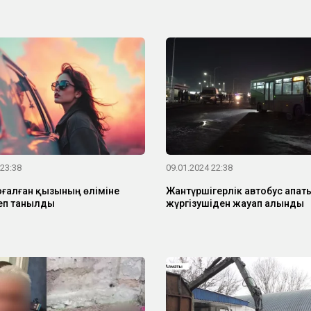
 23:38
09.01.2024 22:38
ғалған қызының өліміне
Жантүршігерлік автобус апат
деп танылды
жүргізушіден жауап алынды