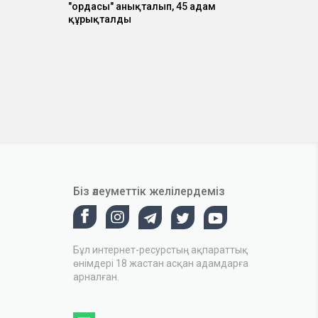
"ордасы" анықталып, 45 адам
құрықталды
Біз әлеуметтік желілердеміз
Бұл интернет-ресурстың ақпараттық
өнімдері 18 жастан асқан адамдарға
арналған.