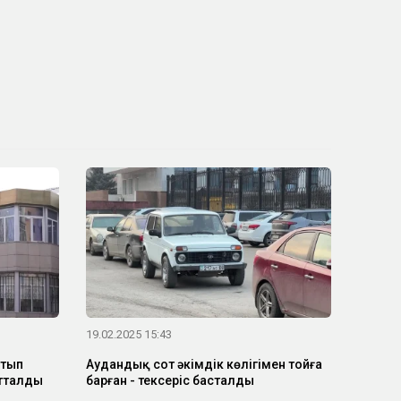
19.02.2025 15:43
атып
Аудандық сот әкімдік көлігімен тойға
отталды
барған - тексеріс басталды