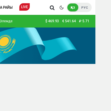
LIVE
А РАЙЫ
ҚАЗ
РУС
Әлемде
$
469.93
€
541.64
₽
5.71