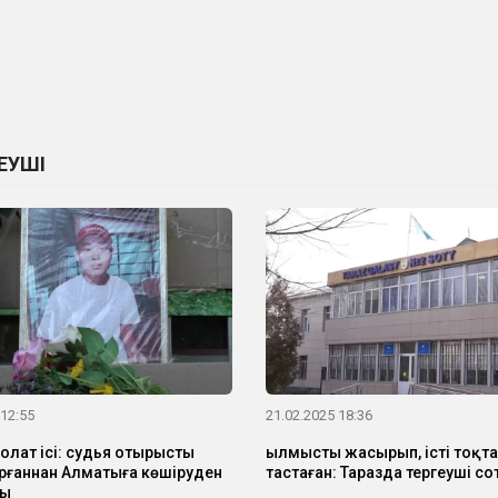
ЕУШІ
 12:55
21.02.2025 18:36
олат ісі: судья отырысты
Қылмысты жасырып, істі тоқт
ғаннан Алматыға көшіруден
тастаған: Таразда тергеуші с
ты