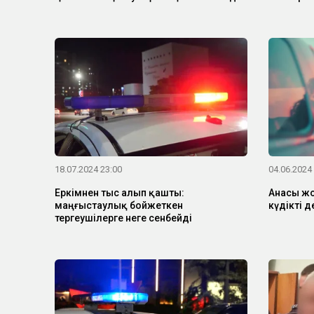
18.07.2024 23:00
04.06.2024
Еркімнен тыс алып қашты:
Анасы жо
маңғыстаулық бойжеткен
күдікті 
тергеушілерге неге сенбейді