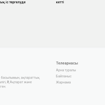
қ іс тергелуде
кетті
Телеарнасы
Арна туралы
Байланыс
з басылымын, ақпараттық
ігі, ҚР Ақпарат және
Жарнама
ген.