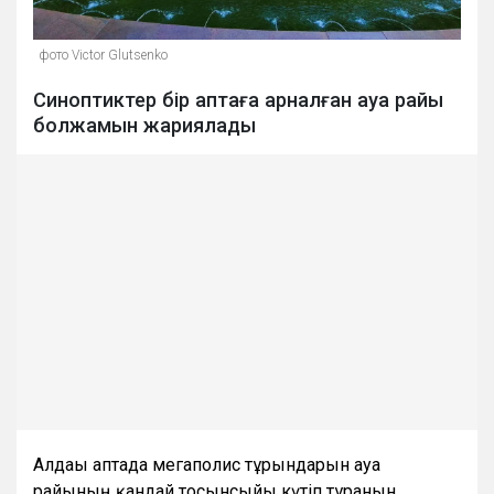
фото Victor Glutsenko
Синоптиктер бір аптаға арналған ауа райы
болжамын жариялады
Алдағы аптада мегаполис тұрғындарын ауа
райының қандай тосынсыйы күтіп тұрғанын