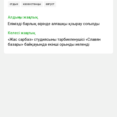
отдых
казахстанцы
август
Алдыңғы жаңалық
Еліміздің барлық өңірінде алғашқы қоңырау соғылды
Келесі жаңалық
«Жас сарбаз» студиясының тәрбиеленушісі «Славян
базары» байқауында екінші орынды иеленді