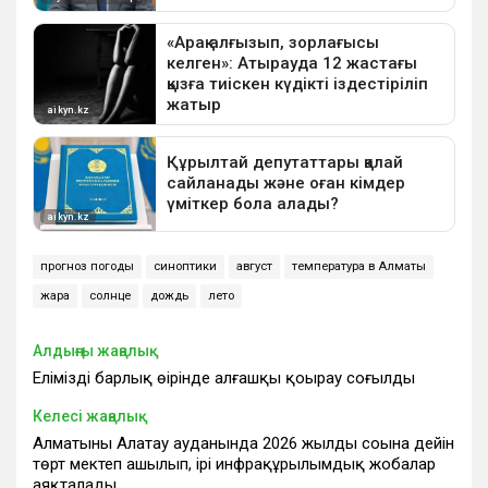
прогноз погоды
синоптики
август
температура в Алматы
жара
солнце
дождь
лето
Алдыңғы жаңалық
Еліміздің барлық өңірінде алғашқы қоңырау соғылды
Келесі жаңалық
Алматының Алатау ауданында 2026 жылдың соңына дейін
төрт мектеп ашылып, ірі инфрақұрылымдық жобалар
аяқталады