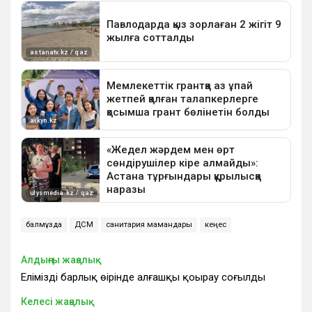
балмұздақ
ДСМ
санитария мамандары
кеңес
Алдыңғы жаңалық
Еліміздің барлық өңірінде алғашқы қоңырау соғылды
Келесі жаңалық