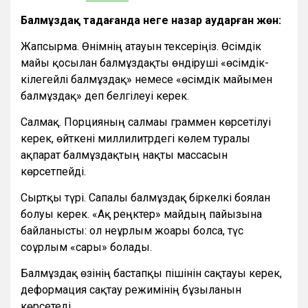
Балмұздақ таңдағанда неге назар аударған жөн:
Жапсырма. Өнімнің атауын тексеріңіз. Өсімдік
майы қосылған балмұздақты өндіруші «өсімдік-
кілегейлі балмұздақ» немесе «өсімдік майымен
балмұздақ» деп белгілеуі керек.
Салмақ. Порцияның салмағы граммен көрсетілуі
керек, өйткені миллилитрдегі көлем туралы
ақпарат балмұздақтың нақты массасын
көрсетпейді.
Сыртқы түрі. Сапалы балмұздақ біркелкі боялған
болуы керек. «Ақ реңктер» майдың пайызына
байланысты: ол неғұрлым жоғары болса, түс
соғұрлым «сары» болады.
Балмұздақ өзінің бастапқы пішінін сақтауы керек,
деформация сақтау режимінің бұзылғанын
көрсетеді.