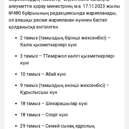
әлеуметтік қорғау министрінің м.а. 17.11.2023 жылғы
№480 бұйрығының редакциясында жарияланады,
ол алғашқы ресми жарияланған күнінен бастап
қолданысқа енгізілген.
2 тамыз (тамыздың бірінші жексенбісі) –
Көлік қызметкерлері күні
3 тамыз – ТТеміржол көлігі қызметкерлері
күні
10 тамыз – Абай күні
9 тамыз (тамыздың екінші жексенбісі) –
Құрылысшы күн
18 тамыз – Шекарашылар күні
18 тамыз – Спорт күні
29 тамыз – Семей сынақ ядролық