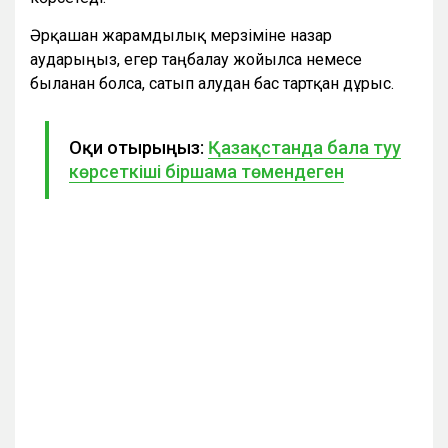
Әрқашан жарамдылық мерзіміне назар
аударыңыз, егер таңбалау жойылса немесе
былғанған болса, сатып алудан бас тартқан дұрыс.
Оқи отырыңыз:
Қазақстанда бала туу
көрсеткіші біршама төмендеген