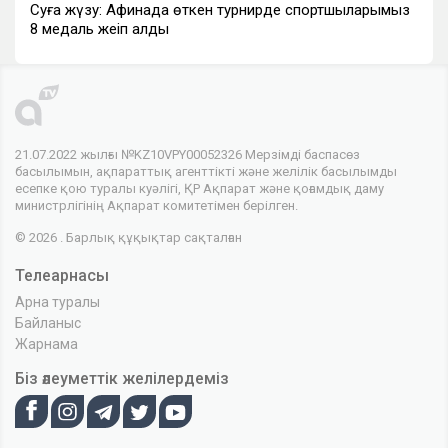
Суға жүзу: Афи­нада өткен турнирде спортшыларымыз
8 медаль жеңіп алды
21.07.2022 жылғы №KZ10VPY00052326 Мерзімді баспасөз
басылымын, ақпараттық агенттікті және желілік басылымды
есепке қою туралы куәлігі, ҚР Ақпарат және қоғамдық даму
министрлігінің Ақпарат комитетімен берілген.
© 2026 . Барлық құқықтар сақталған
Телеарнасы
Арна туралы
Байланыс
Жарнама
Біз әлеуметтік желілердеміз