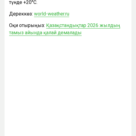
түнде +20°С.
Дереккөз:
world-weather.ru
Оқи отырыңыз:
Қазақстандықтар 2026 жылдың
тамыз айында қалай демалады