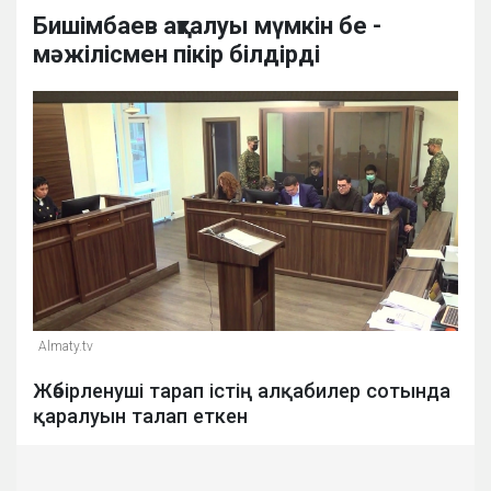
Бишімбаев ақталуы мүмкін бе -
мәжілісмен пікір білдірді
Almaty.tv
Жәбірленуші тарап істің алқабилер сотында
қаралуын талап еткен