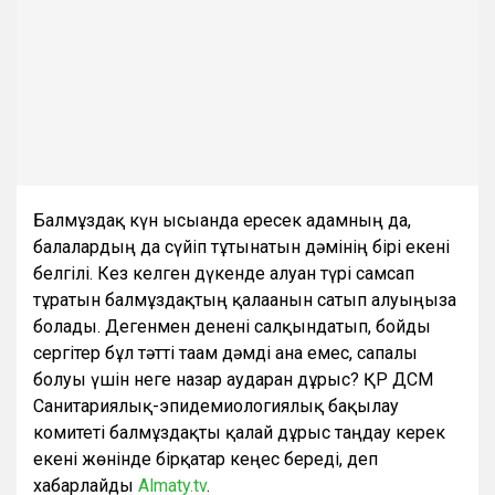
Балмұздақ күн ысығанда ересек адамның да,
балалардың да сүйіп тұтынатын дәмінің бірі екені
белгілі. Кез келген дүкенде алуан түрі самсап
тұратын балмұздақтың қалағанын сатып алуыңызға
болады. Дегенмен денені салқындатып, бойды
сергітер бұл тәтті тағам дәмді ғана емес, сапалы
болуы үшін неге назар аударған дұрыс? ҚР ДСМ
Санитариялық-эпидемиологиялық бақылау
комитеті балмұздақты қалай дұрыс таңдау керек
екені жөнінде бірқатар кеңес береді, деп
хабарлайды
Аlmaty.tv
.