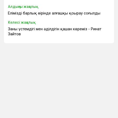
Алдыңғы жаңалық
Еліміздің барлық өңірінде алғашқы қоңырау соғылды
Келесі жаңалық
Заңның үстемдігі мен әділдігін қашан көреміз - Ринат
Зайтов