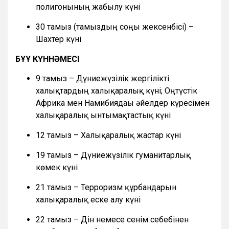
полигонының жабылу күні
30 тамыз (тамыздың соңғы жексенбісі) –
Шахтер күні
БҰҰ КҮННӘМЕСІ
9 тамыз – Дүниежүзілік жергілікті
халықтардың халықаралық күні; Оңтүстік
Африка мен Намибиядағы әйелдер күресімен
халықаралық ынтымақтастық күні
12 тамыз – Халықаралық жастар күні
19 тамыз – Дүниежүзілік гуманитарлық
көмек күні
21 тамыз – Терроризм құрбандарын
халықаралық еске алу күні
22 тамыз – Дін немесе сенім себебінен