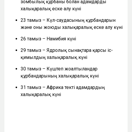
зомбылық құрбаны болған адамдарды
халықаралық еске алу күні
23 тамыз – Күл-саудасының құрбандарын
және оны жоюды халықаралық еске алу күні
26 тамыз – Намибия күні
29 тамыз – Ядролық сынақтарға қарсы іс-
қимылдың халықаралық күні
30 тамыз – Күштеп жоғалтылғандар
құрбандарының халықаралық күні
31 тамыз – Африка текті адамдардың
халықаралық күні