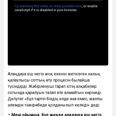
Алаңдауға еш негіз жоқ екенін жеткізген халық
қалаулысы соттың өту процесін былайша
түсіндірді. Жәбірленуші тарап істің алқабилер
сотында қаралуын талап ете алмайтын көрінеді.
Депутат «бұл тәртіп біздің елде ғана емес, жалпы
әлемдік тәжірибеде қолданылып келеді» деді.
– Менің ойымша, бұл жерде алаңдауға еш негіз