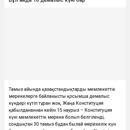
Тамыз айында қазақстандықтарды мемлекеттік
мерекелерге байланысты қосымша демалыс
күндері күтіп тұрған жоқ. Жаңа Конституция
қабылданғаннан кейін 15 наурыз – Конституция
күні мемлекеттік мереке болып белгіленді,
сондықтан 30 тамыз бұдан былай мерекелік күн