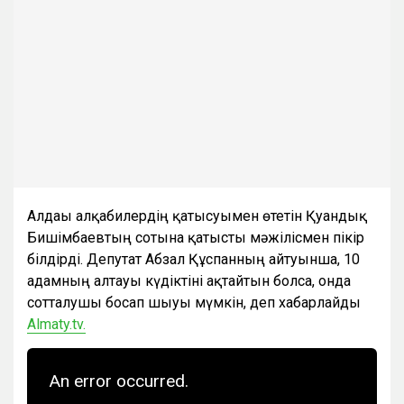
Алдағы алқабилердің қатысуымен өтетін Қуандық
Бишімбаевтың сотына қатысты мәжілісмен пікір
білдірді. Депутат Абзал Құспанның айтуынша, 10
адамның алтауы күдіктіні ақтайтын болса, онда
сотталушы босап шығуы мүмкін, деп хабарлайды
Almaty.tv.