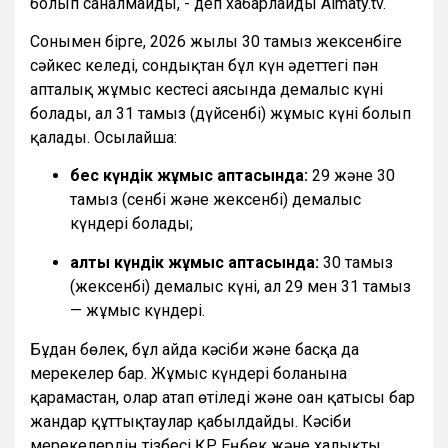
болып саналмайды, - деп хабарлайды Almaty.tv.
Сонымен бірге, 2026 жылғы 30 тамыз жексенбіге
сәйкес келеді, сондықтан бұл күн әдеттегі пән
апталық жұмыс кестесі аясында демалыс күні
болады, ал 31 тамыз (дүйсенбі) жұмыс күні болып
қалады. Осылайша:
бес күндік жұмыс аптасында:
29 және 30
тамыз (сенбі және жексенбі) демалыс
күндері болады;
алты күндік жұмыс аптасында:
30 тамыз
(жексенбі) демалыс күні, ал 29 мен 31 тамыз
— жұмыс күндері.
Бұдан бөлек, бұл айда кәсіби және басқа да
мерекелер бар. Жұмыс күндері болғанына
қарамастан, олар атап өтіледі және оған қатысы бар
жандар құттықтаулар қабылдайды. Кәсіби
мерекелердің тізбесі ҚР Еңбек және халықты