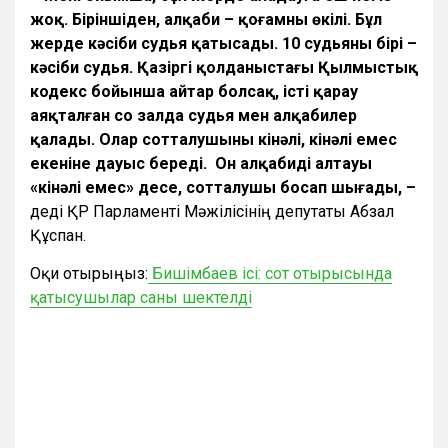
жоқ. Біріншіден, алқаби – қоғамның өкілі. Бұл
жерде кәсіби судья қатысады. 10 судьяның бірі –
кәсіби судья. Қазіргі қолданыстағы Қылмыстық
кодекс бойынша айтар болсақ, істі қарау
аяқталған соң залда судья мен алқабилер
қалады. Олар сотталушының кінәлі, кінәлі емес
екеніне дауыс береді. Он алқабидің алтауы
«кінәлі емес» десе, сотталушы босап шығады, –
деді ҚР Парламенті Мәжілісінің депутаты Абзал
Құспан.
Оқи отырыңыз:
Бишімбаев ісі: сот отырысында
қатысушылар саны шектелді