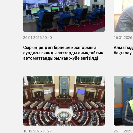
26.01.2026 20:40
16.01.2026
Сыр өңіріндегі бірнеше кәсіпорынға
Алматыд
ауадағы зиянды заттарды анықтайтын
бақылау 
автоматтандырылған жүйе енгізілді
10.12.2025 13:27
26.11.2025