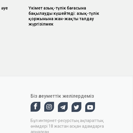
 әуе
Үкімет азық-түлік бағасына
бақылауды күшейтеді: азық-түлік
қоржынына жан-жақты талдау
жүргізілмек
Біз әлеуметтік желілердеміз
Бұл интернет-ресурстың ақпараттық
өнімдері 18 жастан асқан адамдарға
арналған.