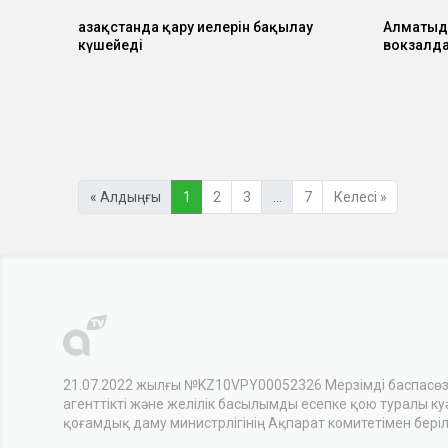
Қазақстанда қару иелерін бақылау
Алматыд
күшейеді
вокзалда
« Алдыңғы
1
2
3
…
7
Келесі »
21.07.2022 жылғы №KZ10VPY00052326 Мерзімді баспасө
агенттікті және желілік басылымды есепке қою туралы куәл
қоғамдық даму министрлігінің Ақпарат комитетімен беріл