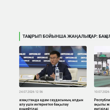
ТАҚЫРЫП БОЙЫНША ЖАҢАЛЫҚТАР: БАҚЫ
24.07.2026 12:56
10.07.2026
Қазақстанда адам саудасының алдын
Республи
алу үшін интернетке бақылау
ақылы жо
күшейтілді
енгізілді