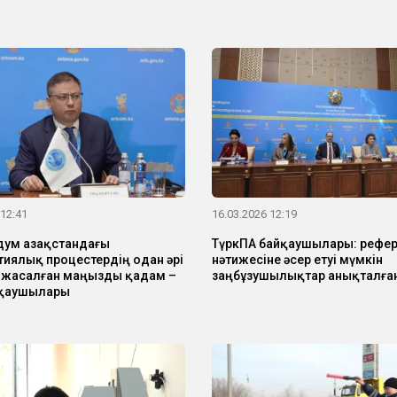
 12:41
16.03.2026 12:19
ум Қазақстандағы
ТүркПА байқаушылары: рефе
иялық процестердің одан әрі
нәтижесіне әсер етуі мүмкін
 жасалған маңызды қадам –
заңбұзушылықтар анықталға
қаушылары