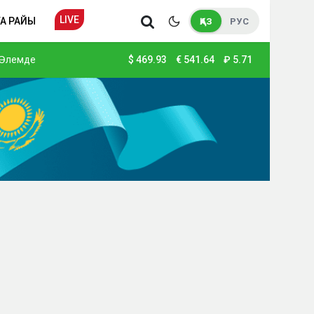
LIVE
А РАЙЫ
ҚАЗ
РУС
Әлемде
$
469.93
€
541.64
₽
5.71