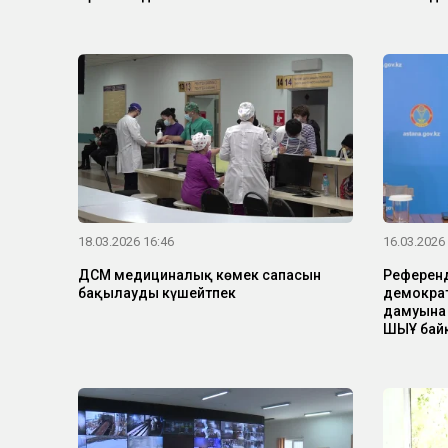
18.03.2026 16:46
16.03.2026
ДСМ медициналық көмек сапасын
Референд
бақылауды күшейтпек
демократ
дамуына
ШЫҰ бай