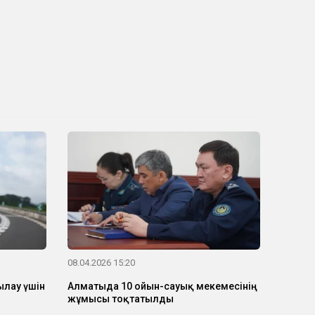
08.04.2026 15:20
ылау үшін
Алматыда 10 ойын-сауық мекемесінің
жұмысы тоқтатылды