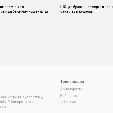
ағы теміржол
ШҚО-да браконьерлерге қарсы
рында бақылау күшейтілді
бақылауы күшейді
Телеарнасы
Арна туралы
Байланыс
з басылымын, ақпараттық
ігі, ҚР Ақпарат және
Жарнама
ген.