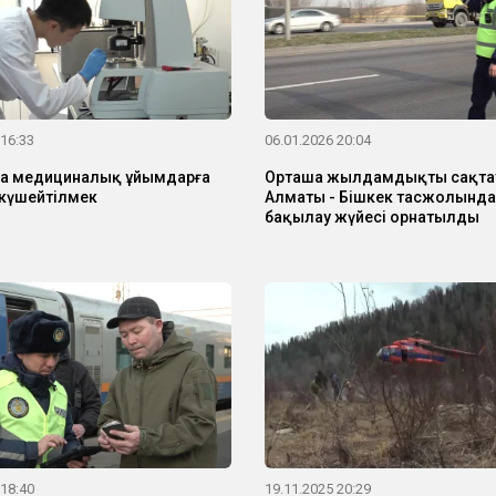
 16:33
06.01.2026 20:04
а медициналық ұйымдарға
Орташа жылдамдықты сақта
күшейтілмек
Алматы - Бішкек тасжолында
бақылау жүйесі орнатылды
 18:40
19.11.2025 20:29