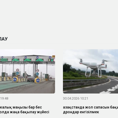
ЛАУ
 19:48
30.04.2026 10:21
калық маңызы бар бес
Қазақстанда жол сапасын бақ
лда жаңа бақылау жүйесі
дрондар енгізілмек