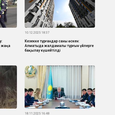
10.12.2025 18:37
у:
Кезекке тұрғандар саны өскен:
 жаңа
Алматыда жалдамалы тұрғын үйлерге
бақылау күшейтілді
18.11.2025 16:48