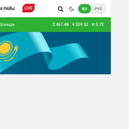
LIVE
А РАЙЫ
ҚАЗ
РУС
Әлемде
$
467.48
€
539.52
₽
5.73