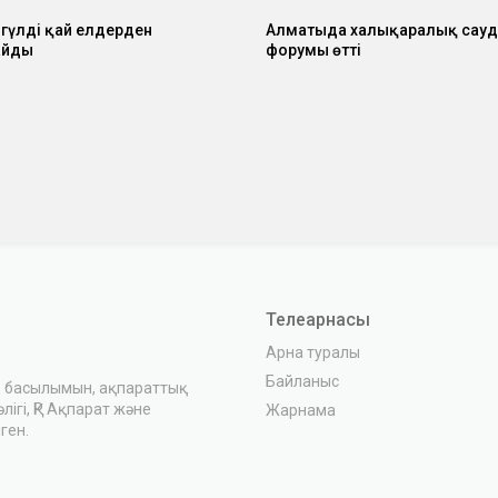
 гүлді қай елдерден
Алматыда халықаралық сауд
айды
форумы өтті
Телеарнасы
Арна туралы
Байланыс
з басылымын, ақпараттық
ігі, ҚР Ақпарат және
Жарнама
ген.