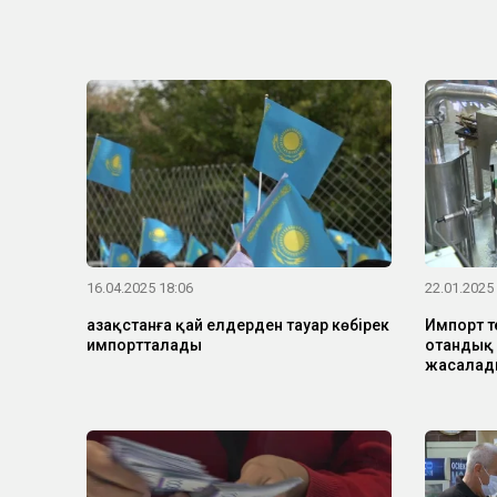
16.04.2025 18:06
22.01.2025
Қазақстанға қай елдерден тауар көбірек
Импорт т
импортталады
отандық т
жасалад