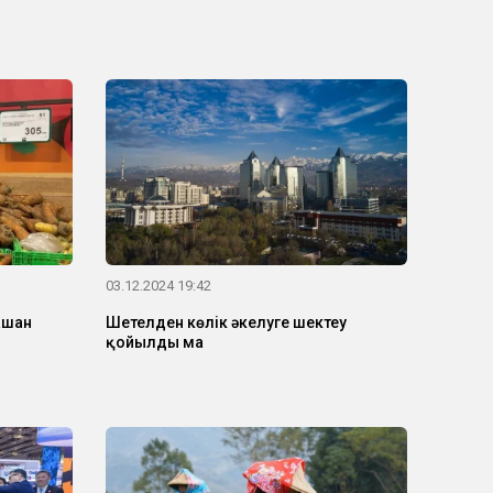
03.12.2024 19:42
ашан
Шетелден көлік әкелуге шектеу
қойылды ма