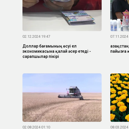
02.12.2024 19:47
07.11.2024
Доллар бағамының өсуі ел
Қазақста
экономикасына қалай әсер етеді -
пайызға 
сарапшылар пікірі
02.08.2024 01:10
08.03.2024