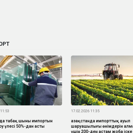
ОРТ
 11:53
17.02.2026 11:35
нда табақ шыны импортын
Қазақстанда импорттық ауыл
у үлесі 50%-дан асты
шаруашылығы өнімдерін алм
үшін 200-ден астам жоба іске