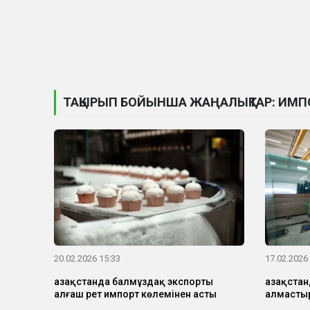
ТАҚЫРЫП БОЙЫНША ЖАҢАЛЫҚТАР: ИМП
20.02.2026 15:33
17.02.2026
Қазақстанда балмұздақ экспорты
Қазақста
алғаш рет импорт көлемінен асты
алмастыр