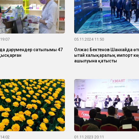
 19:07
05.11.2024 11:50
нда дәрумендер сатылымы 47
Олжас Бектенов Шанхайда өтк
қысқарған
Қытай халықаралық импорт кө
ашылуына қатысты
 14:02
01.11.2023 20:11