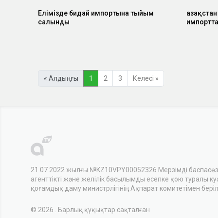
Елімізде бидай импортына тыйым
Қазақстан
салынды
импортт
« Алдыңғы
1
2
3
Келесі »
21.07.2022 жылғы №KZ10VPY00052326 Мерзімді баспасө
агенттікті және желілік басылымды есепке қою туралы куәл
қоғамдық даму министрлігінің Ақпарат комитетімен беріл
© 2026 . Барлық құқықтар сақталған