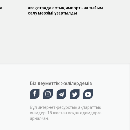
а
Қазақстанда астық импортына тыйым
салу мерзімі ұзартылды
Біз әлеуметтік желілердеміз
Бұл интернет-ресурстың ақпараттық
өнімдері 18 жастан асқан адамдарға
арналған.