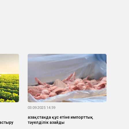
03.09.2025 14:59
Қазақстанда құс етіне импорттық
астыру
тәуелділік азайды