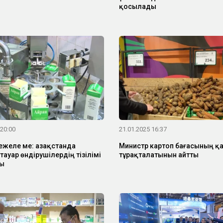
қосылады
 20:00
21.01.2025 16:37
ежеле ме: Қазақстанда
Министр картоп бағасының қ
ауар өндірушілердің тізілімі
тұрақталатынын айтты
ы