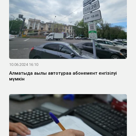
10.06.2024 16:10
Алматыда ақылы автотұраққа абонемент енгізілуі
мүмкін