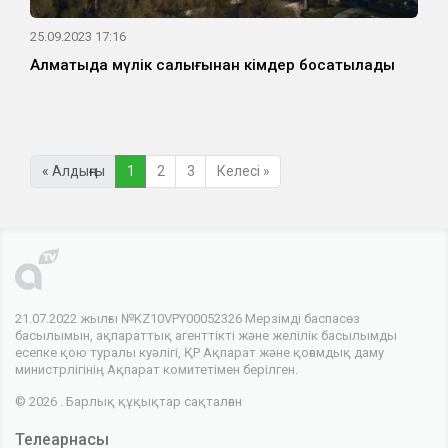
25.09.2023 17:16
Алматыда мүлік салығынан кімдер босатылады
« Алдыңғы
1
2
3
Келесі »
21.07.2022 жылғы №KZ10VPY00052326 Мерзімді баспасөз
басылымын, ақпараттық агенттікті және желілік басылымды
есепке қою туралы куәлігі, ҚР Ақпарат және қоғамдық даму
министрлігінің Ақпарат комитетімен берілген.
© 2026 . Барлық құқықтар сақталған
Телеарнасы