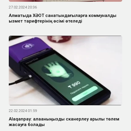
27.02.2024 20:36
Алматыда ХӘОТ санатындағыларға коммуналдық
қызмет тарифтерінің өсімі өтеледі
22.02.2024 01:59
Аlaqanpay: алақаныңызды сканерлеу арқылы төлем
жасауға болады