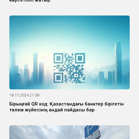
көрсетіліп жатыр
18.11.2024 21:58
Бірыңғай QR код: Қазақстандағы банктер бірігетін
төлем жүйесінің қандай пайдасы бар