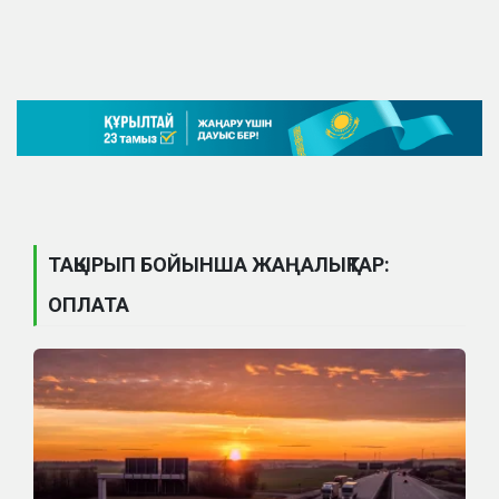
ТАҚЫРЫП БОЙЫНША ЖАҢАЛЫҚТАР:
ОПЛАТА