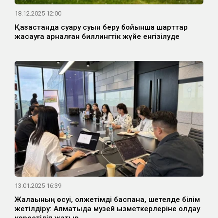
18.12.2025 12:00
Қазақстанда суару суын беру бойынша шарттар
жасауға арналған биллингтік жүйе енгізілуде
13.01.2025 16:39
Жалақының өсуі, қолжетімді баспана, шетелде білім
жетілдіру: Алматыда музей қызметкерлеріне қолдау