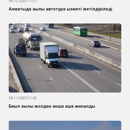
06.12.2023 17:21
Алматыда ақылы автотұрақ қызметі жетілдіріледі
28.11.2023 21:43
Биыл ақылы жолдан қанша ақша жиналды