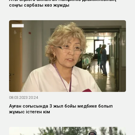
соңғы сарбазы көз жұмды
08.03.2023 20:24
Ауған соғысында 3 жыл бойы медбике болып
жұмыс істеген кім