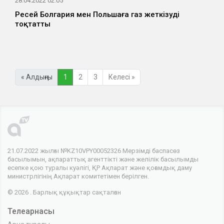
28.04.2022 02:05
Ресей Болгария мен Польшаға газ жеткізуді
тоқтатты
« Алдыңғы
1
2
3
Келесі »
21.07.2022 жылғы №KZ10VPY00052326 Мерзімді баспасөз
басылымын, ақпараттық агенттікті және желілік басылымды
есепке қою туралы куәлігі, ҚР Ақпарат және қоғамдық даму
министрлігінің Ақпарат комитетімен берілген.
© 2026 . Барлық құқықтар сақталған
Телеарнасы