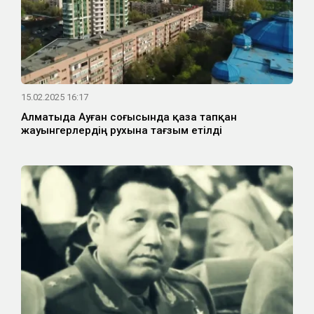
15.02.2025 16:17
Алматыда Ауған соғысында қаза тапқан
жауынгерлердің рухына тағзым етілді