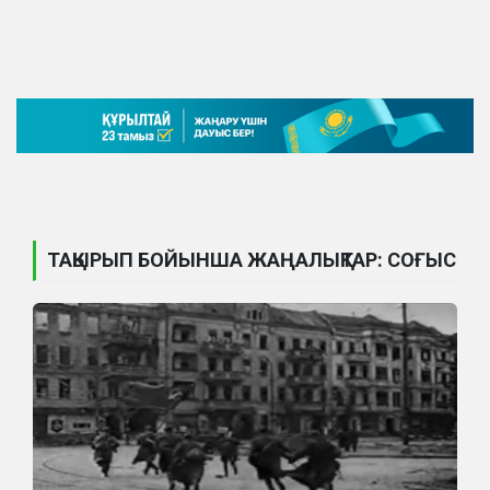
ТАҚЫРЫП БОЙЫНША ЖАҢАЛЫҚТАР: СОҒЫС