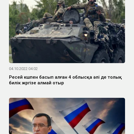
04.10.2022 04:02
Ресей күшпен басып алған 4 облысқа әлі де толық
билік жүргізе алмай отыр