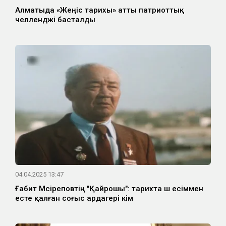
Алматыда «Жеңіс тарихы» атты патриоттық
челленджі басталды
04.04.2025 13:47
Ғабит Мүсіреповтің "Қайрошы": тарихта үш есіммен
есте қалған соғыс ардагері кім