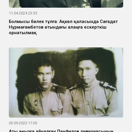
11.04.2024 23:35
Болмысы бөлек тұлға: Ақкөл қаласында Сағадат
Нұрмағамбетов атындағы алаңға ескерткіш
орнатылмақ
03.09.2023 17:03
Аты аңызға айналған Панфилов дивизиясының