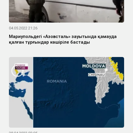
04.05.2022 21:26
Мариупольдегі «Азовсталь» зауытында қамауда
қалған тұрғындар көшіріле бастады