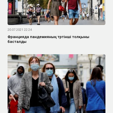
20.07.2021 22:24
Францияда пандемияның төртінші толқыны
басталды