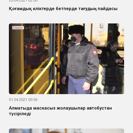
20.04.2021 02:00
Қоғамдық көліктерде бетперде тағудың пайдасы
01.04.2021 00:56
Алматыда маскасыз жолаушылар автобустан
түсіріледі