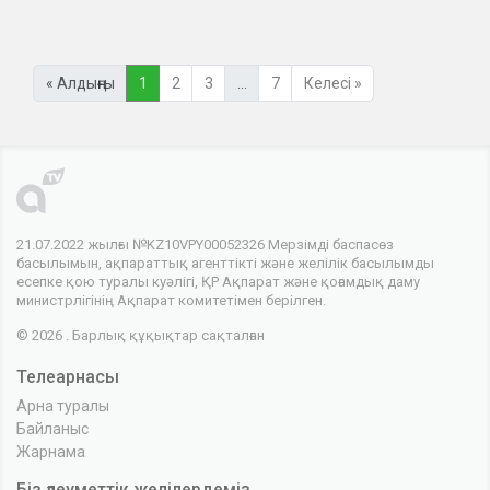
« Алдыңғы
1
2
3
…
7
Келесі »
21.07.2022 жылғы №KZ10VPY00052326 Мерзімді баспасөз
басылымын, ақпараттық агенттікті және желілік басылымды
есепке қою туралы куәлігі, ҚР Ақпарат және қоғамдық даму
министрлігінің Ақпарат комитетімен берілген.
© 2026 . Барлық құқықтар сақталған
Телеарнасы
Арна туралы
Байланыс
Жарнама
Біз әлеуметтік желілердеміз