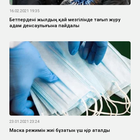
16.02.2021 19:35
Бетпердені жылдың қай мезгілінде тағып жүру
адам денсаулығына пайдалы
23.01.2021 23:24
Маска режимін жиі бұзатын үш өңір аталды