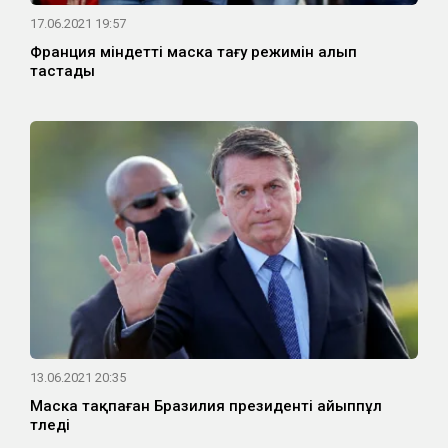
17.06.2021 19:57
Франция міндетті маска тағу режимін алып
тастады
13.06.2021 20:35
Маска тақпаған Бразилия президенті айыппұл
төледі