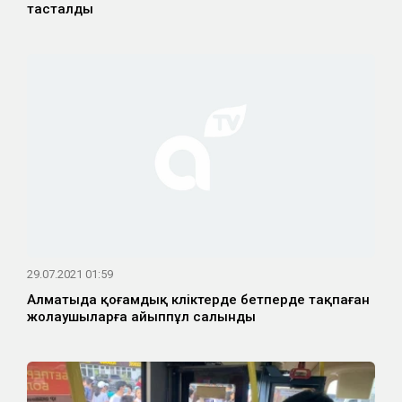
тасталды
29.07.2021 01:59
Алматыда қоғамдық көліктерде бетперде тақпаған
жолаушыларға айыппұл салынды