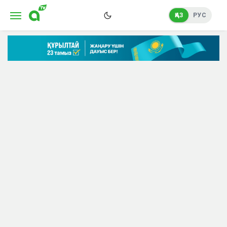
ҚАЗ
РУС