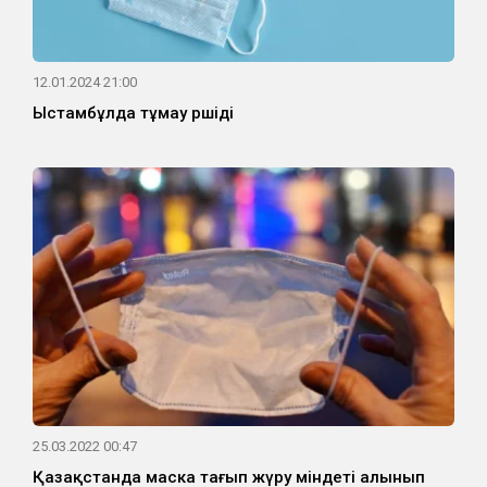
12.01.2024 21:00
Ыстамбұлда тұмау өршіді
25.03.2022 00:47
Қазақстанда маска тағып жүру міндеті алынып