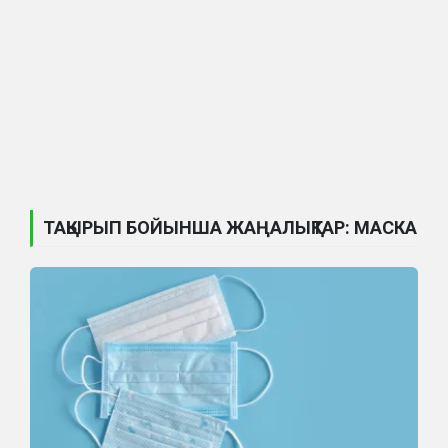
ТАҚЫРЫП БОЙЫНША ЖАҢАЛЫҚТАР: МАСКА