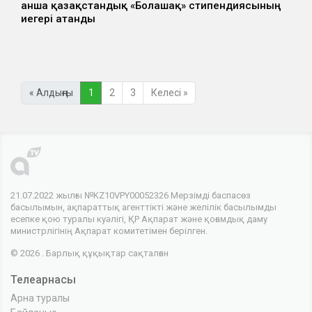
Қанша қазақстандық «Болашақ» стипендиясының
иегері атанды
« Алдыңғы
1
2
3
Келесі »
21.07.2022 жылғы №KZ10VPY00052326 Мерзімді баспасөз
басылымын, ақпараттық агенттікті және желілік басылымды
есепке қою туралы куәлігі, ҚР Ақпарат және қоғамдық даму
министрлігінің Ақпарат комитетімен берілген.
© 2026 . Барлық құқықтар сақталған
Телеарнасы
Арна туралы