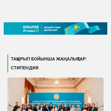
ТАҚЫРЫП БОЙЫНША ЖАҢАЛЫҚТАР:
СТИПЕНДИЯ