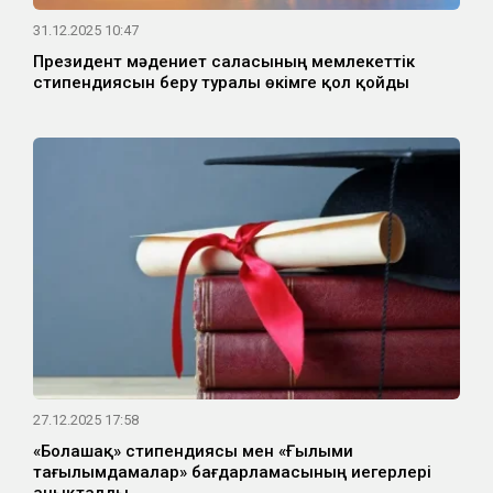
31.12.2025 10:47
Президент мәдениет саласының мемлекеттік
стипендиясын беру туралы өкімге қол қойды
27.12.2025 17:58
«Болашақ» стипендиясы мен «Ғылыми
тағылымдамалар» бағдарламасының иегерлері