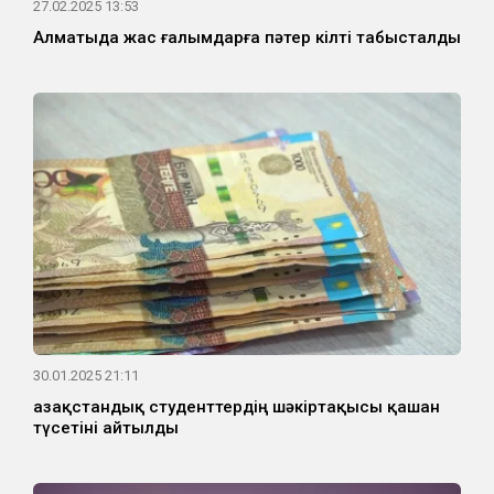
27.02.2025 13:53
Алматыда жас ғалымдарға пәтер кілті табысталды
30.01.2025 21:11
Қазақстандық студенттердің шәкіртақысы қашан
түсетіні айтылды