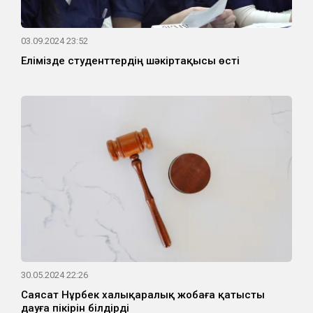
03.09.2024 23:52
Елімізде студенттердің шәкіртақысы өсті
30.05.2024 22:26
Саясат Нұрбек халықаралық жобаға қатысты
дауға пікірін білдірді