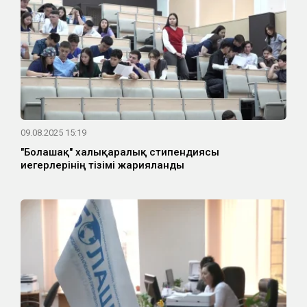
09.08.2025 15:19
"Болашақ" халықаралық стипендиясы
иегерлерінің тізімі жарияланды