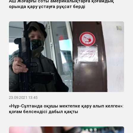
АҚШ Жоғарғы соты америкалықтарға қоғамдық
орында қару ұстауға рұқсат берді
23.09.2021 13:45
«Нұр-Сұлтанда оқушы мектепке қару алып келген»:
қоғам белсендісі дабыл қақты