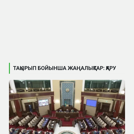
ТАҚЫРЫП БОЙЫНША ЖАҢАЛЫҚТАР: ҚАРУ