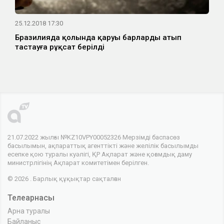
25.12.2018 17:30
Бразилияда қолында қаруы барларды атып
тастауға рұқсат берілді
21.07.2022 жылғы №KZ10VPY00052326 Мерзімді баспасөз
басылымын, ақпараттық агенттікті және желілік басылымды
есепке қою туралы куәлігі, ҚР Ақпарат және қоғамдық даму
министрлігінің Ақпарат комитетімен берілген.
© 2026 . Барлық құқықтар сақталған
Телеарнасы
Арна туралы
Байланыс