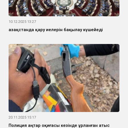
10.12.2025 13:27
Қазақстанда қару иелерін бақылау күшейеді
20.11.2025 15:17
Полиция Қаңтар оқиғасы кезінде ұрланған атыс